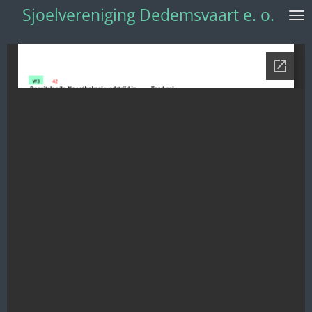
Sjoelvereniging Dedemsvaart e. o.
Ga
direct
naar
de
hoofdinhoud