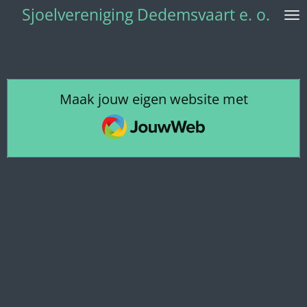
Sjoelvereniging Dedemsvaart e. o.
Ga
direct
naar
de
hoofdinhoud
Maak jouw eigen website met
JouwWeb